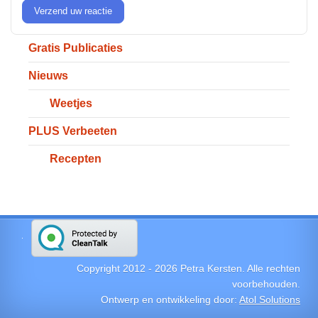
Verzend uw reactie
Gratis Publicaties
Nieuws
Weetjes
PLUS Verbeeten
Recepten
Copyright 2012 -
2026
Petra Kersten. Alle rechten
voorbehouden.
Ontwerp en ontwikkeling door:
Atol Solutions