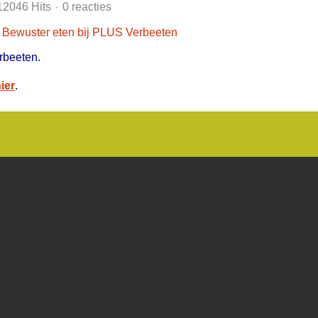
12046 Hits
0 reacties
rbeeten.
hier
.