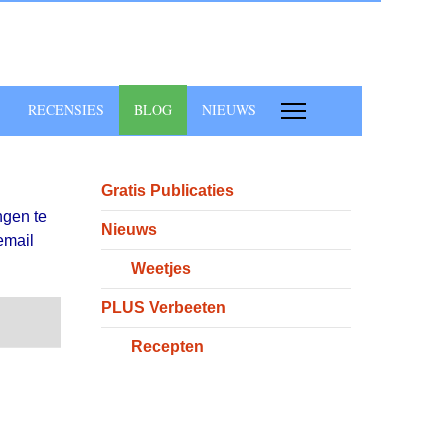
RECENSIES
BLOG
NIEUWS
Gratis Publicaties
ngen te
Nieuws
email
Weetjes
PLUS Verbeeten
Search
Abonneer op blog updates
Recepten